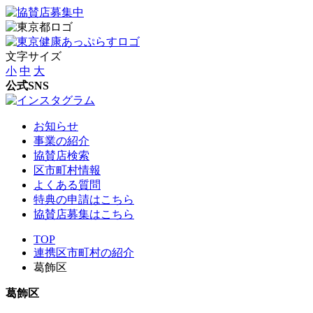
文字サイズ
小
中
大
公式SNS
お知らせ
事業の紹介
協賛店検索
区市町村情報
よくある質問
特典の申請はこちら
協賛店募集はこちら
TOP
連携区市町村の紹介
葛飾区
葛飾区