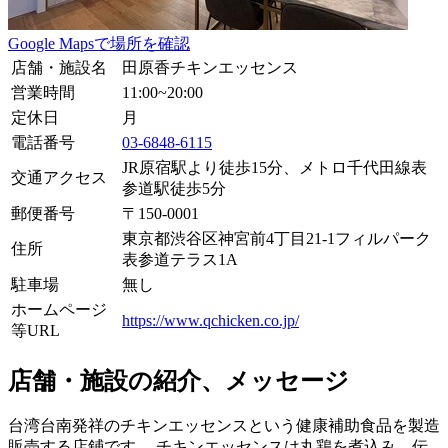
Google Mapsで場所を確認
店舗・施設名
田原香チキンエッセンス
営業時間
11:00~20:00
定休日
月
電話番号
03-6848-6115
JR原宿駅より徒歩15分、メトロ千代田線表
交通アクセス
参道駅徒歩5分
郵便番号
〒
150-0001
東京都渋谷区神宮前4丁目21-1フィルパーク
住所
表参道テラス1A
駐車場
無し
ホームページ
https://www.qchicken.co.jp/
等URL
店舗・施設の紹介、メッセージ
台湾台南発祥のチキンエッセンスという健康補助食品を製造
販売する店鋪です。 チキンエッセンスは丸鶏を煮込み、伝