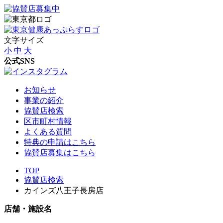
文字サイズ
小
中
大
公式SNS
お知らせ
事業の紹介
協賛店検索
区市町村情報
よくある質問
特典の申請はこちら
協賛店募集はこちら
TOP
協賛店検索
カインズ八王子長房店
店舗・施設名