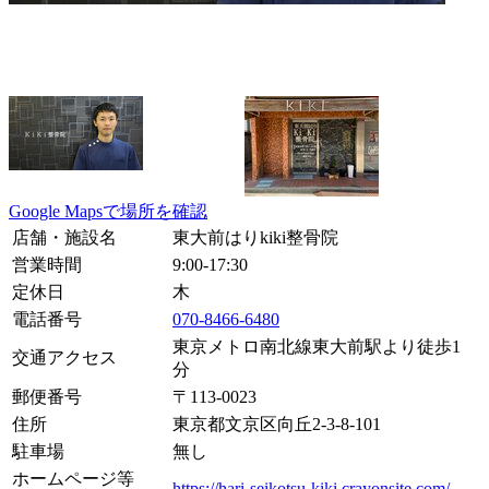
Google Mapsで場所を確認
店舗・施設名
東大前はりkiki整骨院
営業時間
9:00-17:30
定休日
木
電話番号
070-8466-6480
東京メトロ南北線東大前駅より徒歩1
交通アクセス
分
郵便番号
〒
113-0023
住所
東京都文京区向丘2-3-8-101
駐車場
無し
ホームページ等
https://hari-seikotsu-kiki.crayonsite.com/