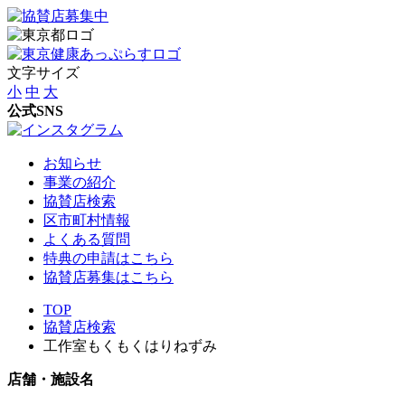
文字サイズ
小
中
大
公式SNS
お知らせ
事業の紹介
協賛店検索
区市町村情報
よくある質問
特典の申請はこちら
協賛店募集はこちら
TOP
協賛店検索
工作室もくもくはりねずみ
店舗・施設名