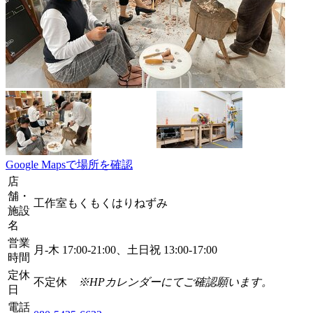
Google Mapsで場所を確認
店
舗・
工作室もくもくはりねずみ
施設
名
営業
月-木 17:00-21:00、土日祝 13:00-17:00
時間
定休
不定休
※HPカレンダーにてご確認願います。
日
電話