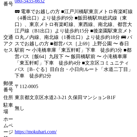
080-5435-6632
番号
🚃 電車でお越しの方 ■江戸川橋駅東京メトロ有楽町線
（4番出口）より徒歩約9分 ■飯田橋駅JR総武線（東
口）、東京メトロ有楽町線、東西線、南北線、都営大
江戸線（B1出口）より徒歩約15分 ■後楽園駅東京メト
交通
ロ丸ノ内線、南北線（1番出口）より徒歩約18分 🚌 バ
アク
スでお越しの方 ■都営バス［上69］上野公園 〜 春日
セス
駅前 〜 小滝橋車庫「東五軒町」下車 徒歩約3分 ■都
営バス［飯64］九段下 〜 飯田橋駅前 〜 小滝橋車庫
「東五軒町」下車 徒歩約4分 ■文京区コミュニティ
バス［B–ぐる］目白台・小日向ルート「水道二丁目」
下車 徒歩約2分
郵便
〒
112-0005
番号
住所
東京都文京区水道2-3-21 久保田マンションB1F
駐車
無し
場
ホー
ムペ
https://mokuhari.com/
ージ