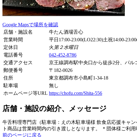
Google Mapsで場所を確認
店舗・施設名
牛たん酒場舌心
営業時間
平日17:00-23:00(LO22:30)土祝14:00-23:00(
定休日
火
第２水曜日
電話番号
042-452-8786
交通アクセス
京王線調布駅中央口から徒歩2分、パル
郵便番号
〒
182-0026
住所
東京都調布市小島町1-34-18
駐車場
無し
ホームページ等URL
https://chofu.com/Shita-556
店舗・施設の紹介、メッセージ
牛舌料理専門店（駐車場：えの木駐車場様 飲食店応援キャンペーン
ト商品は営業時間内の引き渡しとなります。 ＊団体様ご利
前のページに戻る