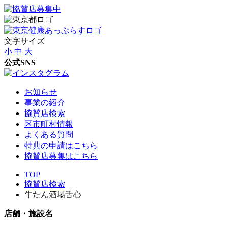
文字サイズ
小
中
大
公式SNS
お知らせ
事業の紹介
協賛店検索
区市町村情報
よくある質問
特典の申請はこちら
協賛店募集はこちら
TOP
協賛店検索
牛たん酒場舌心
店舗・施設名