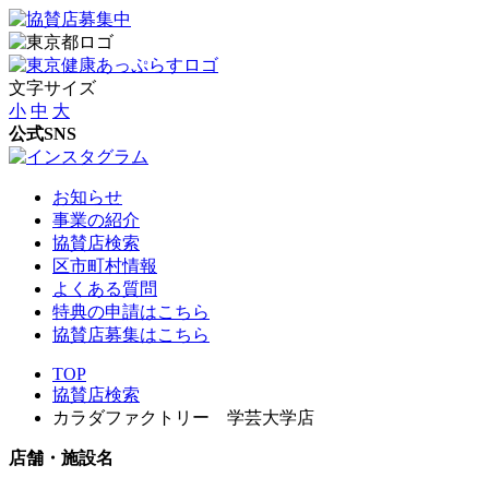
文字サイズ
小
中
大
公式SNS
お知らせ
事業の紹介
協賛店検索
区市町村情報
よくある質問
特典の申請はこちら
協賛店募集はこちら
TOP
協賛店検索
カラダファクトリー 学芸大学店
店舗・施設名