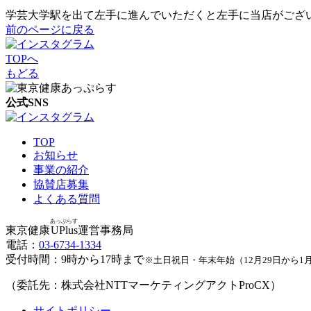
前のページに戻る
TOPへ
もどる
公式SNS
TOP
お知らせ
事業の紹介
協賛店募集
よくある質問
あっぷらす
東京健康
UPlus
運営事務局
電話：
03-6734-1334
受付時間：9時から17時まで
※土日祝日・年末年始（12月29日から1
（委託先：株式会社NTTマーケティングアクトProCX）
サイトポリシー