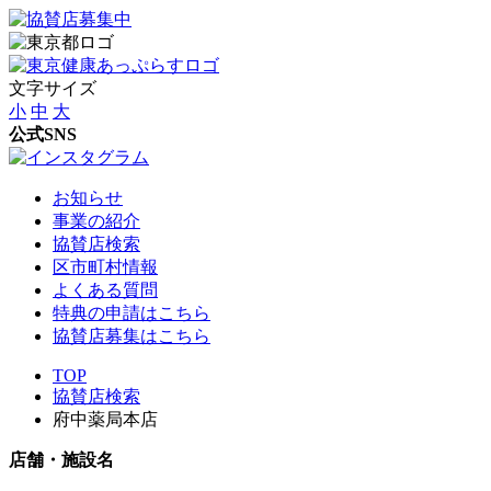
文字サイズ
小
中
大
公式SNS
お知らせ
事業の紹介
協賛店検索
区市町村情報
よくある質問
特典の申請はこちら
協賛店募集はこちら
TOP
協賛店検索
府中薬局本店
店舗・施設名