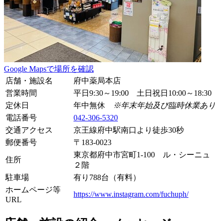
Google Mapsで場所を確認
店舗・施設名
府中薬局本店
営業時間
平日9:30～19:00 土日祝日10:00～18:30
定休日
年中無休
※年末年始及び臨時休業あり
電話番号
042-306-5320
交通アクセス
京王線府中駅南口より徒歩30秒
郵便番号
〒
183-0023
東京都府中市宮町1-100 ル・シーニュ
住所
２階
駐車場
有り
788台（有料）
ホームページ等
https://www.instagram.com/fuchuph/
URL