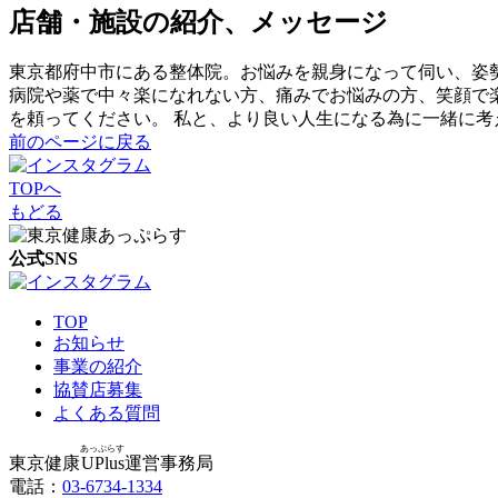
店舗・施設の紹介、メッセージ
東京都府中市にある整体院。お悩みを親身になって伺い、姿
病院や薬で中々楽になれない方、痛みでお悩みの方、笑顔で
を頼ってください。 私と、より良い人生になる為に一緒に考
前のページに戻る
TOPへ
もどる
公式SNS
TOP
お知らせ
事業の紹介
協賛店募集
よくある質問
あっぷらす
東京健康
UPlus
運営事務局
電話：
03-6734-1334