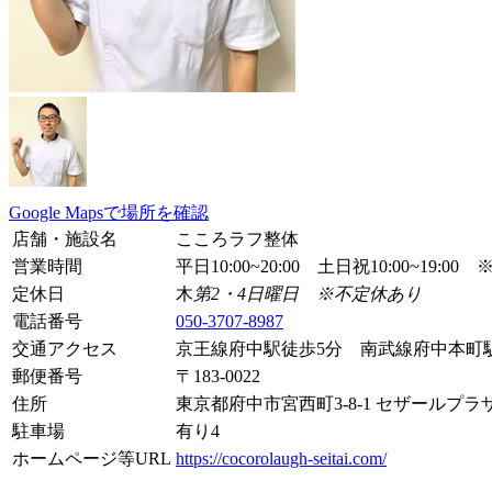
Google Mapsで場所を確認
店舗・施設名
こころラフ整体
営業時間
平日10:00~20:00 土日祝10:00~19
定休日
木
第2・4日曜日 ※不定休あり
電話番号
050-3707-8987
交通アクセス
京王線府中駅徒歩5分 南武線府中本町駅
郵便番号
〒
183-0022
住所
東京都府中市宮西町3-8-1 セザールプラ
駐車場
有り
4
ホームページ等URL
https://cocorolaugh-seitai.com/