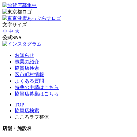
文字サイズ
小
中
大
公式SNS
お知らせ
事業の紹介
協賛店検索
区市町村情報
よくある質問
特典の申請はこちら
協賛店募集はこちら
TOP
協賛店検索
こころラフ整体
店舗・施設名