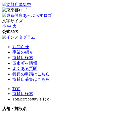
文字サイズ
小
中
大
公式SNS
お知らせ
事業の紹介
協賛店検索
区市町村情報
よくある質問
特典の申請はこちら
協賛店募集はこちら
TOP
協賛店検索
Totalcarebeautyそわか
店舗・施設名