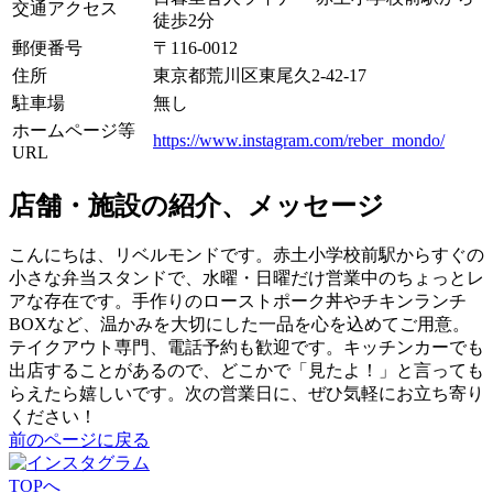
交通アクセス
徒歩2分
郵便番号
〒
116-0012
住所
東京都荒川区東尾久2-42-17
駐車場
無し
ホームページ等
https://www.instagram.com/reber_mondo/
URL
店舗・施設の紹介、メッセージ
こんにちは、リベルモンドです。赤土小学校前駅からすぐの
小さな弁当スタンドで、水曜・日曜だけ営業中のちょっとレ
アな存在です。手作りのローストポーク丼やチキンランチ
BOXなど、温かみを大切にした一品を心を込めてご用意。
テイクアウト専門、電話予約も歓迎です。キッチンカーでも
出店することがあるので、どこかで「見たよ！」と言っても
らえたら嬉しいです。次の営業日に、ぜひ気軽にお立ち寄り
ください！
前のページに戻る
TOPへ